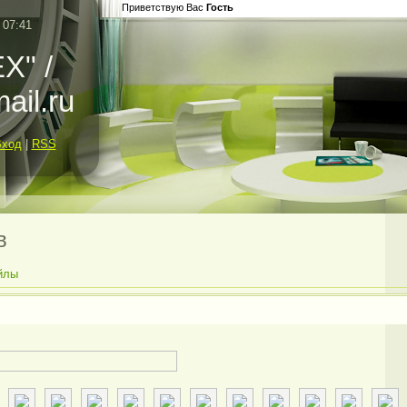
Приветствую Вас
Гость
 07:41
X" /
ail.ru
Вход
|
RSS
в
йлы