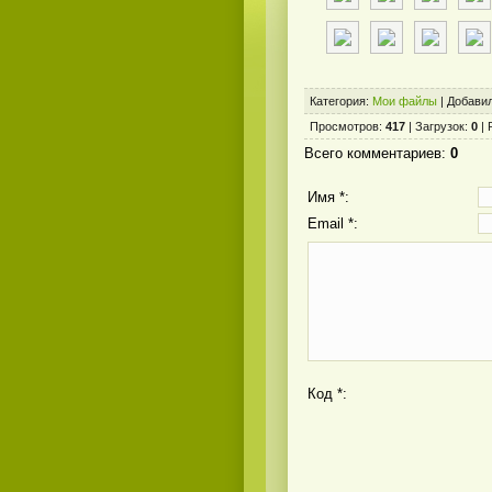
Категория
:
Мои файлы
|
Добави
Просмотров
:
417
|
Загрузок
:
0
|
Всего комментариев
:
0
Имя *:
Email *:
Код *: