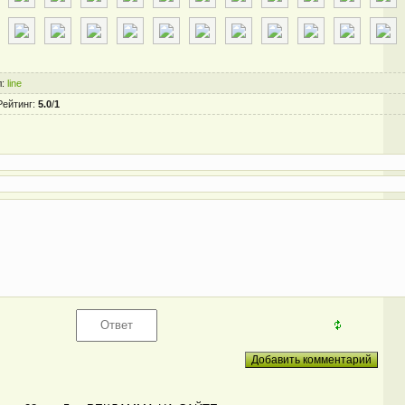
л
:
line
Рейтинг
:
5.0
/
1