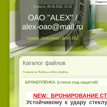
Приветст
Суббота, 08.08.2026, 23:26
ОАО "ALEX" /
alex-oao@mail.ru
Главная
|
Регистрация
|
Вход
|
RSS
Каталог файлов
Главная
»
Файлы
»
Мои файлы
БРОНЕПЛЁНКА, (стекло под защитой)
NEW: БРОНИРОВАНИЕ СТ
Устойчивому к удару стекл