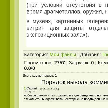
(при условии отсутствия в 
время драгметаллов, оружия, н
в музеях, картинных галерея
витрин для защиты отдель
экспозиционных залах).
Категория
:
Мои файлы
|
Добавил
:
lin
Просмотров
:
2757
|
Загрузок
:
0
|
Ком
0.0
/
0
Всего комментариев
:
1
Порядок вывода комме
1
Сергей
(14.12.2013 19:59)
0
лобовое стекло и так сделано в виде сендвича с полим
стёкол,что бы сдерживать некоторые не предвиденные н